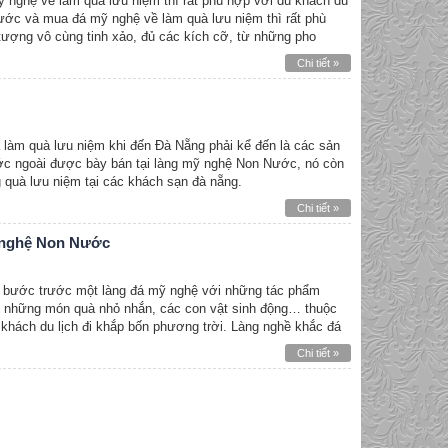
nghệ về làm quà lưu niệm thì rất phù hợp với du khách du
ớc và mua đá mỹ nghệ về làm quà lưu niệm thì rất phù
tượng vô cùng tinh xảo, đủ các kích cỡ, từ những pho
Chi tiết »
làm quà lưu niệm khi đến Đà Nẵng phải kể đến là các sản
 ngoài được bày bán tại làng mỹ nghệ Non Nước, nó còn
 quà lưu niệm tại các khách sạn đà nẵng.
Chi tiết »
ỹ nghệ Non Nước
g bước trước một làng đá mỹ nghệ với những tác phẩm
t, những món quà nhỏ nhắn, các con vật sinh động… thuộc
 khách du lịch đi khắp bốn phương trời. Làng nghề khắc đá
Chi tiết »