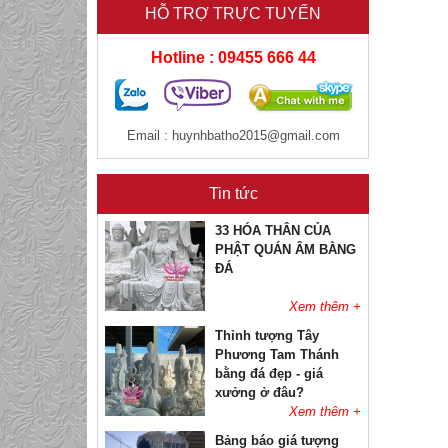
HỖ TRỢ TRỰC TUYẾN
Đặt mua thỉnh Tượng
Phật Quan Thế Âm
Hotline : 09455 666 44
Cầm Bình Cam Lộ chỗ
nào
Xem thêm +
Thỉnh tượng phật Quan
Email :
huynhbatho2015@gmail.com
âm bằng đá đẹp thờ tại
gia
Tin tức
Xem thêm +
33 HÓA THÂN CỦA
PHẬT QUÁN ÂM BẰNG
ĐÁ
Xem thêm +
Thỉnh tượng Tây
Phương Tam Thánh
bằng đá đẹp - giá
xưởng ở đâu?
Xem thêm +
Bảng báo giá tượng