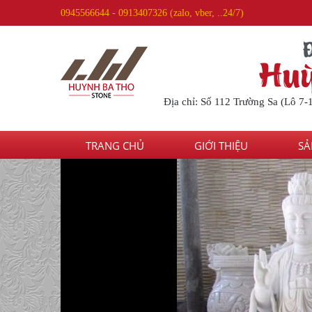
0945566644 - 0913407326 (zalo, vber, ..24/7)
Huỳ
Địa chỉ: Số 112 Trường Sa (Lô 7-
TRANG CHỦ
GIỚI THIỆU
SẢ