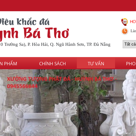
Điêu khắc đá
HO
nh Bá Thơ
Làm
10 Trường Sa), P. Hòa Hải, Q. Ngũ Hành Sơn, TP. Đà Nẵng
N PHẨM
CHÍNH SÁCH
TƯ VẤN
PHO