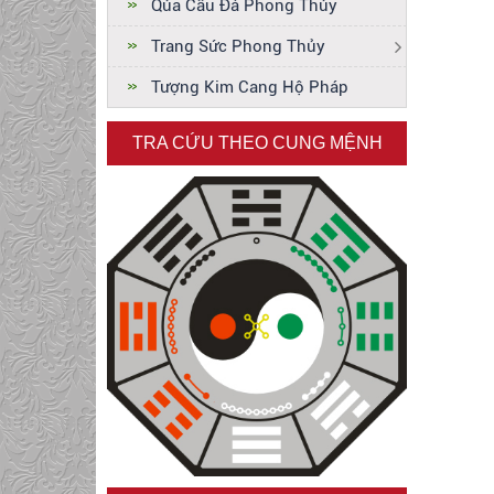
Qủa Cầu Đá Phong Thủy
Trang Sức Phong Thủy
Đặt mua thỉnh Tượng
Phật Quan Thế Âm
Tượng Kim Cang Hộ Pháp
Cầm Bình Cam Lộ chỗ
nào
Xem thêm +
TRA CỨU THEO CUNG MỆNH
Thỉnh tượng phật Quan
âm bằng đá đẹp thờ tại
gia
Xem thêm +
33 HÓA THÂN CỦA
PHẬT QUÁN ÂM BẰNG
ĐÁ
Xem thêm +
Đức Phật Bổn Sư
Thích Ca Mâu Ni và
Đức Phật A Di Đà
Xem thêm +