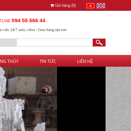
Giỏ hàng (
0
)
094 55 666 44
TLINE
 việc 24/7 zalo, viber - Giao hàng tận nơi.
NG THỦY
TIN TỨC
LIÊN HỆ