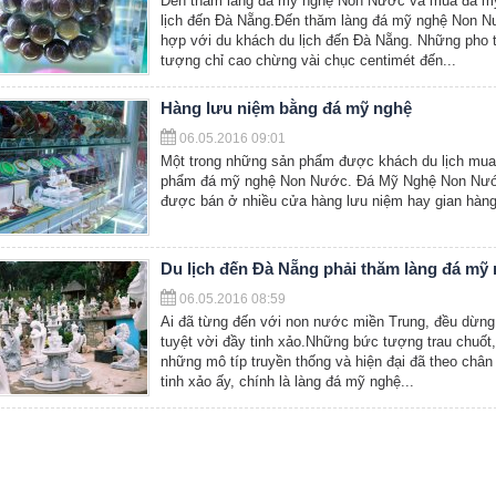
Đến thăm làng đá mỹ nghệ Non Nước và mua đá mỹ 
lịch đến Đà Nẵng.Đến thăm làng đá mỹ nghệ Non Nư
hợp với du khách du lịch đến Đà Nẵng. Những pho 
tượng chỉ cao chừng vài chục centimét đến...
Hàng lưu niệm bằng đá mỹ nghệ
06.05.2016 09:01
Một trong những sản phẩm được khách du lịch mua 
phẩm đá mỹ nghệ Non Nước. Đá Mỹ Nghệ Non Nước
được bán ở nhiều cửa hàng lưu niệm hay gian hàng
Du lịch đến Đà Nẵng phải thăm làng đá m
06.05.2016 08:59
Ai đã từng đến với non nước miền Trung, đều dừn
tuyệt vời đầy tinh xảo.Những bức tượng trau chuố
những mô típ truyền thống và hiện đại đã theo chân
tinh xảo ấy, chính là làng đá mỹ nghệ...