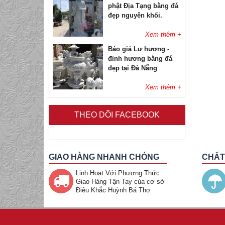
phật Địa Tạng bằng đá
đẹp nguyên khối.
Xem thêm +
Báo giá Lư hương -
đỉnh hương bằng đá
đẹp tại Đà Nẵng
Xem thêm +
Mẫu tượng Di Lặc bằng
đá đẹp nguyên khối.
THEO DÕI FACEBOOK
Xem thêm +
Đức Phật Bổn Sư
GIAO HÀNG NHANH CHÓNG
CHẤT
Thích Ca Mâu Ni và
Linh Hoạt Với Phương Thức
Đức Phật A Di Đà
Giao Hàng Tận Tay của cơ sở
Điêu Khắc Huỳnh Bá Thơ
Xem thêm +
Đặt mua thỉnh Tượng
Phật Quan Thế Âm