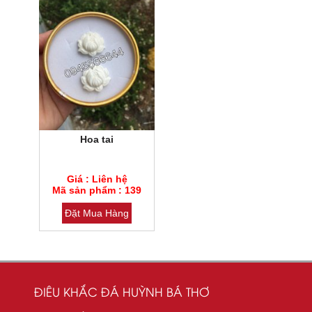
Hoa tai
Mã sản phẩm : 139
Giá : Liên hệ
Loại đá : Thạch anh
Mã sản phẩm : 139
Đặt Mua Hàng
ĐIÊU KHẮC ĐÁ HUỲNH BÁ THƠ