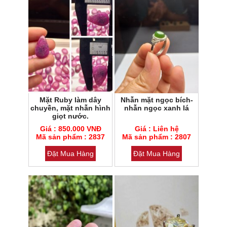
Mặt Ruby làm dây
Nhẫn mặt ngọc bích-
chuyền, mặt nhẫn hình
nhẫn ngọc xanh lá
giọt nước.
Mã sản phẩm : 2837
Mã sản phẩm : 2807
Giá : 850.000 VNĐ
Giá : Liên hệ
Loại đá : Cẩm thạch
Mã sản phẩm : 2837
Loại đá : Cẩm thạch
Mã sản phẩm : 2807
Đặt Mua Hàng
Đặt Mua Hàng