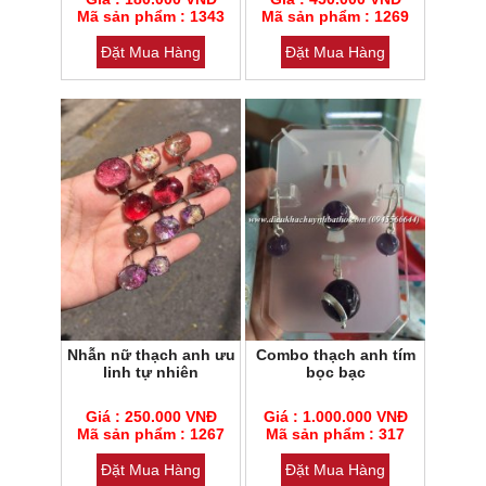
Loại đá : Đá Mắt Mèo thiên
nhiên
Mã sản phẩm : 1343
Loại đá : Cẩm thạch
Mã sản phẩm : 1269
Đặt Mua Hàng
Đặt Mua Hàng
Nhẫn nữ thạch anh ưu
Combo thạch anh tím
linh tự nhiên
bọc bạc
Mã sản phẩm : 1267
Mã sản phẩm : 317
Giá : 250.000 VNĐ
Giá : 1.000.000 VNĐ
Loại đá : Thạch anh
Mã sản phẩm : 1267
Loại đá : Thạch anh
Mã sản phẩm : 317
Đặt Mua Hàng
Đặt Mua Hàng