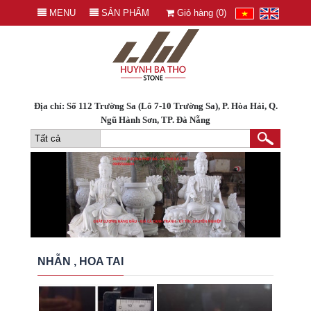
MENU
SẢN PHẨM
Giỏ hàng (
0
)
Địa chỉ: Số 112 Trường Sa (Lô 7-10 Trường Sa), P. Hòa Hải, Q.
Ngũ Hành Sơn, TP. Đà Nẵng
NHẪN , HOA TAI