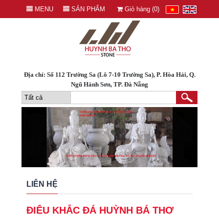
MENU
SẢN PHẨM
Giỏ hàng (
0
)
Địa chỉ: Số 112 Trường Sa (Lô 7-10 Trường Sa), P. Hòa Hải, Q.
Ngũ Hành Sơn, TP. Đà Nẵng
LIÊN HỆ
ĐIÊU KHẮC ĐÁ HUỲNH BÁ THƠ