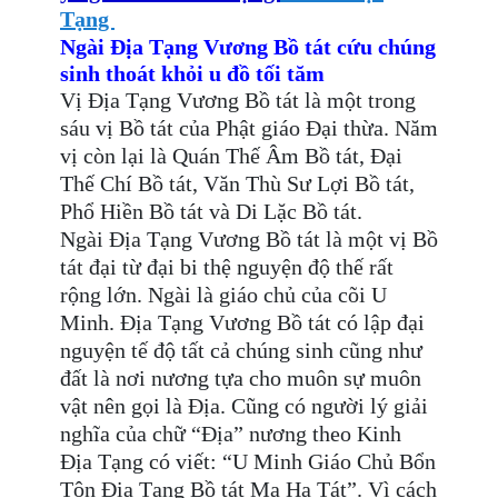
Tạng
Ngài
Địa Tạng Vương Bồ tát cứu chúng
sinh thoát khỏi u đồ tối tăm
Vị
Địa Tạng Vương Bồ tát là một trong
sáu vị Bồ tát của Phật giáo Đại thừa. Năm
vị còn lại là Quán Thế Âm Bồ tát, Đại
Thế Chí Bồ tát, Văn Thù Sư Lợi Bồ tát,
Phổ Hiền Bồ tát và Di Lặc Bồ tát.
Ngài
Địa Tạng Vương Bồ tát là một vị Bồ
tát đại từ đại bi thệ nguyện độ thế rất
rộng lớn. Ngài là giáo chủ của cõi U
Minh. Địa Tạng Vương Bồ tát có lập đại
nguyện tế độ tất cả chúng sinh cũng như
đất là nơi nương tựa cho muôn sự muôn
vật nên gọi là Địa. Cũng có người lý giải
nghĩa của chữ “Địa” nương theo Kinh
Địa Tạng có viết: “U Minh Giáo Chủ Bổn
Tôn Địa Tạng Bồ tát Ma Ha Tát”. Vì cách