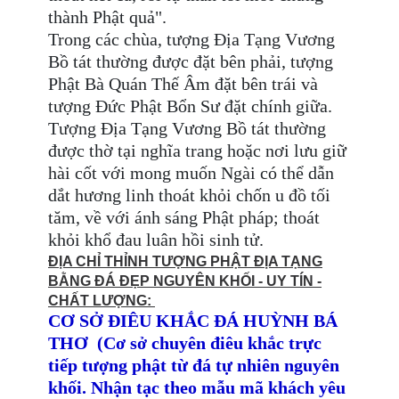
thành Phật quả".
Trong các chùa, tượng Địa Tạng Vương
Bồ tát thường được đặt bên phải, tượng
Phật Bà Quán Thế Âm đặt bên trái và
tượng Đức Phật Bổn Sư đặt chính giữa.
Tượng Địa Tạng Vương Bồ tát thường
được thờ tại nghĩa trang hoặc nơi lưu giữ
hài cốt với mong muốn Ngài có thể dẫn
dắt hương linh thoát khỏi chốn u đồ tối
tăm, về với ánh sáng Phật pháp; thoát
khỏi khổ đau luân hồi sinh tử.
ĐỊA CHỈ THỈNH TƯỢNG PHẬT ĐỊA TẠNG
BẰNG ĐÁ ĐẸP NGUYÊN KHỐI - UY TÍN -
CHẤT LƯỢNG:
CƠ SỞ ĐIÊU KHẮC ĐÁ HUỲNH BÁ
THƠ
(Cơ sở chuyên điêu khắc trực
tiếp tượng phật từ đá tự nhiên nguyên
khối. Nhận tạc theo mẫu mã khách yêu