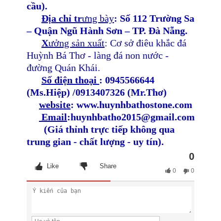
cầu).
Địa chỉ tr
ưng bày
: Số 112 Trường Sa
– Quận Ngũ Hành Sơn – TP. Đà Nẵng.
X
ưởng sản xuất
: Cơ sở điêu khắc đá
Huỳnh Bá Thơ - làng đá non nước -
đường Quán Khái.
Số điện thoại
: 0945566644
(Ms.Hiệp) /0913407326 (Mr.Thơ)
website
:
www.huynhbathostone.com
Email
:huynhbatho2015@gmail.com
(Giá thỉnh trực tiếp không qua
trung gian - chất lượng - uy tín).
0
Like
Share
0
0