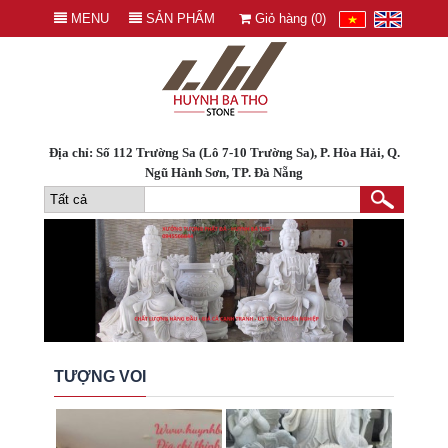
MENU
SẢN PHẨM
Giỏ hàng (
0
)
Địa chỉ: Số 112 Trường Sa (Lô 7-10 Trường Sa), P. Hòa Hải, Q.
Ngũ Hành Sơn, TP. Đà Nẵng
TƯỢNG VOI