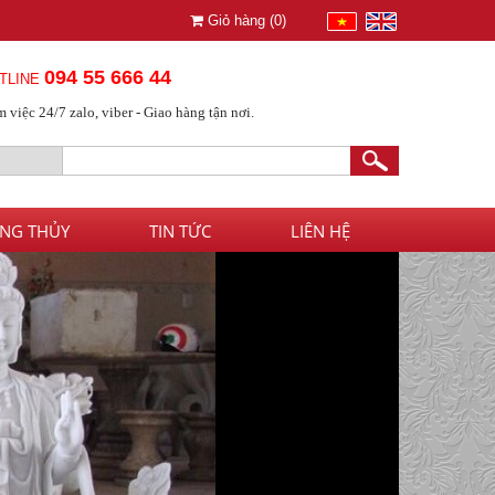
Giỏ hàng (
0
)
094 55 666 44
TLINE
 việc 24/7 zalo, viber - Giao hàng tận nơi.
NG THỦY
TIN TỨC
LIÊN HỆ