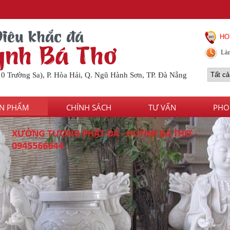
Điêu khắc đá
HO
nh Bá Thơ
Làm
10 Trường Sa), P. Hòa Hải, Q. Ngũ Hành Sơn, TP. Đà Nẵng
N PHẨM
CHÍNH SÁCH
TƯ VẤN
PHO