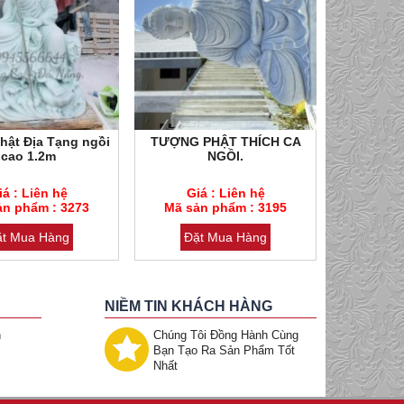
hật Địa Tạng ngồi
TƯỢNG PHẬT THÍCH CA
Vòng ta
cao 1.2m
NGỒI.
bánh 
m : 3273
Mã sản phẩm : 3195
Mã sản phẩm 
iá : Liên hệ
Giá : Liên hệ
Giá : 
ẩm thạch
ản phẩm : 3273
Loại đá : Cẩm thạch
Mã sản phẩm : 3195
Loại đá : Cẩm
Mã sản
ặt Mua Hàng
Đặt Mua Hàng
Đặt
NIỀM TIN KHÁCH HÀNG
h
Chúng Tôi Đồng Hành Cùng
Bạn Tạo Ra Sản Phẩm Tốt
Nhất