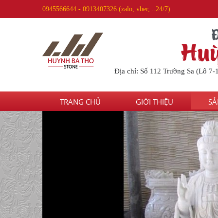
0945566644 - 0913407326 (zalo, vber, ..24/7)
Huỳ
Địa chỉ: Số 112 Trường Sa (Lô 7-
TRANG CHỦ
GIỚI THIỆU
SẢ