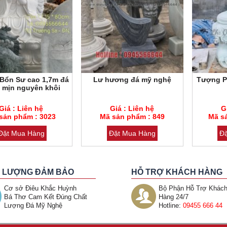
Bổn Sư cao 1,7m đá
Lư hương đá mỹ nghệ
Tượng P
g mịn nguyên khôi
hẩm : 3023
Mã sản phẩm : 849
Mã sản phẩ
Giá : Liên hệ
Giá : Liên hệ
G
 Cẩm thạch
sản phẩm : 3023
Loại đá : Cẩm thạch
Mã sản phẩm : 849
Loại đá : C
Mã s
Đặt Mua Hàng
Đặt Mua Hàng
Đ
 LƯỢNG ĐẢM BẢO
HỖ TRỢ KHÁCH HÀNG
Cơ sở Điêu Khắc Huỳnh
Bộ Phận Hỗ Trợ Khác
Bá Thơ Cam Kết Đúng Chất
Hàng 24/7
Lượng Đá Mỹ Nghệ
Hotline:
09455 666 44