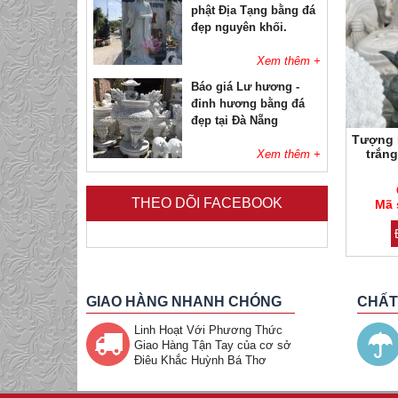
phật Địa Tạng bằng đá
đẹp nguyên khối.
Xem thêm +
Báo giá Lư hương -
đỉnh hương bằng đá
đẹp tại Đà Nẵng
ượng nghệ thuật
Chậu hoa
Tượng 
trắn
Xem thêm +
Mẫu tượng Di Lặc bằng
phẩm : 599
Mã sản phẩm : 539
Mã sản p
Giá : Liên hệ
Giá : Liên hệ
đá đẹp nguyên khối.
THEO DÕI FACEBOOK
 : Cẩm thạch
ã sản phẩm : 599
Loại đá : Cẩm thạch
Mã sản phẩm : 539
Loại đá :
Mã 
Đặt Mua Hàng
Đặt Mua Hàng
Xem thêm +
Đức Phật Bổn Sư
Thích Ca Mâu Ni và
GIAO HÀNG NHANH CHÓNG
CHẤT
Đức Phật A Di Đà
Linh Hoạt Với Phương Thức
Xem thêm +
Giao Hàng Tận Tay của cơ sở
Điêu Khắc Huỳnh Bá Thơ
Đặt mua thỉnh Tượng
Phật Quan Thế Âm