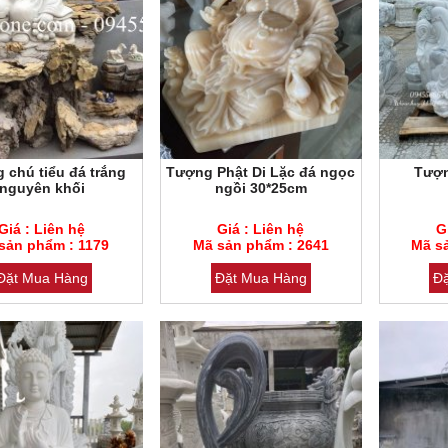
 chú tiểu đá trắng
Tượng Phật Di Lặc đá ngọc
Tượn
nguyên khối
ngồi 30*25cm
hẩm : 1179
Mã sản phẩm : 2641
Mã sản phẩ
Giá : Liên hệ
Giá : Liên hệ
G
 Cẩm thạch trắng
sản phẩm : 1179
Loại đá : Cẩm thạch
Mã sản phẩm : 2641
Loại đá : C
Mã s
Đặt Mua Hàng
Đặt Mua Hàng
Đ