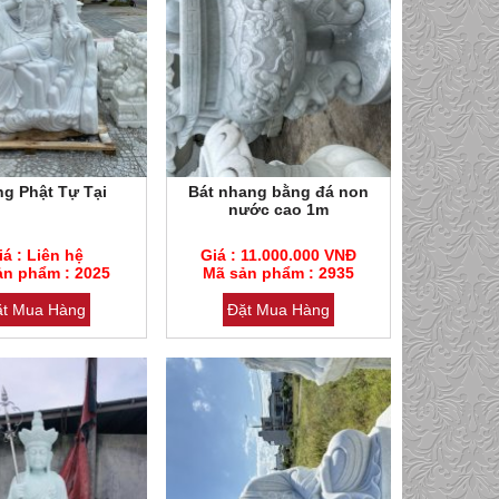
g Phật Tự Tại
Bát nhang bằng đá non
Tượng Ph
nước cao 1m
trắng
m : 2025
Mã sản phẩm : 2935
Mã sản phẩm 
iá : Liên hệ
Giá : 11.000.000 VNĐ
Giá
ẩm thạch
ản phẩm : 2025
Loại đá : Cẩm thạch
Mã sản phẩm : 2935
Loại đá : Cẩm
Mã sản
ặt Mua Hàng
Đặt Mua Hàng
Đặt