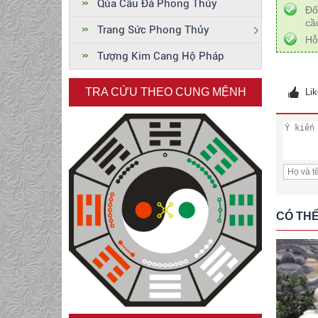
Qủa Cầu Đá Phong Thủy
Đổ
cầ
Trang Sức Phong Thủy
Đặt mua thỉnh Tượng
Hỗ
Phật Quan Thế Âm
Tượng Kim Cang Hộ Pháp
Cầm Bình Cam Lộ chỗ
nào
Xem thêm +
TRA CỨU THEO CUNG MỆNH
Lik
Thỉnh tượng phật Quan
âm bằng đá đẹp thờ tại
gia
Xem thêm +
33 HÓA THÂN CỦA
PHẬT QUÁN ÂM BẰNG
ĐÁ
CÓ THỂ
Xem thêm +
Đức Phật Bổn Sư
Thích Ca Mâu Ni và
Đức Phật A Di Đà
Xem thêm +