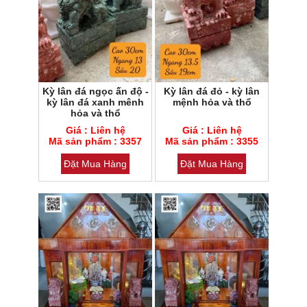
Kỳ lân đá ngọc ấn độ -
Kỳ lân đá đỏ - kỳ lân
kỳ lân đá xanh mênh
mệnh hỏa và thổ
hỏa và thổ
Mã sản phẩm : 3357
Mã sản phẩm : 3355
Giá : Liên hệ
Giá : Liên hệ
Loại đá : Cẩm thạch
Mã sản phẩm : 3357
Loại đá : Cẩm thạch
Mã sản phẩm : 3355
Đặt Mua Hàng
Đặt Mua Hàng