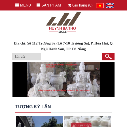
MENU
SẢN PHẨM
Giỏ hàng (
0
)
Địa chỉ: Số 112 Trường Sa (Lô 7-10 Trường Sa), P. Hòa Hải, Q.
Ngũ Hành Sơn, TP. Đà Nẵng
TƯỢNG KỲ LÂN