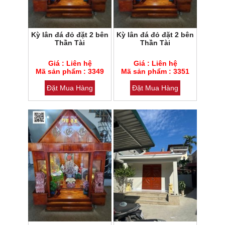
Kỳ lân đá đỏ đặt 2 bên
Kỳ lân đá đỏ đặt 2 bên
Thần Tài
Thần Tài
Mã sản phẩm : 3349
Mã sản phẩm : 3351
Giá : Liên hệ
Giá : Liên hệ
Loại đá : Cẩm thạch
Mã sản phẩm : 3349
Loại đá : Cẩm thạch
Mã sản phẩm : 3351
Đặt Mua Hàng
Đặt Mua Hàng