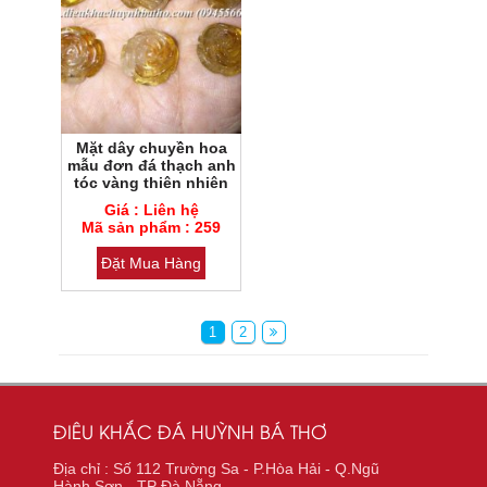
Mặt dây chuyền hoa
mẫu đơn đá thạch anh
tóc vàng thiên nhiên
Mã sản phẩm : 259
Giá : Liên hệ
Loại đá : Thạch anh
Mã sản phẩm : 259
Đặt Mua Hàng
1
2
ĐIÊU KHẮC ĐÁ HUỲNH BÁ THƠ
Địa chỉ : Số 112 Trường Sa - P.Hòa Hải - Q.Ngũ
Hành Sơn - TP Đà Nẵng