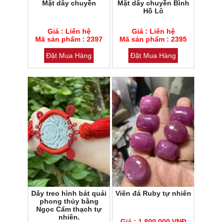
Mặt dây chuyền
Mặt dây chuyền Bình
Hồ Lô
Mã sản phẩm : 2397
Mã sản phẩm : 2395
Giá : Liên hệ
Giá : Liên hệ
Loại đá : Cẩm thạch
Mã sản phẩm : 2397
Loại đá : Cẩm thạch
Mã sản phẩm : 2395
Đặt Mua Hàng
Đặt Mua Hàng
Dây treo hình bát quái
Viên đá Ruby tự nhiên
phong thủy bằng
Ngọc Cẩm thạch tự
nhiên.
Mã sản phẩm : 2165
Mã sản phẩm : 1717
Giá : 1.800.000 VNĐ