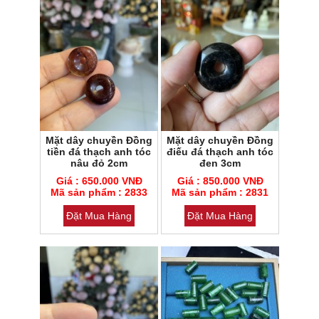
Mặt dây chuyền Đồng
Mặt dây chuyền Đồng
tiền đá thạch anh tóc
điếu đá thạch anh tóc
nâu đỏ 2cm
đen 3cm
Mã sản phẩm : 2833
Mã sản phẩm : 2831
Giá : 650.000 VNĐ
Giá : 850.000 VNĐ
Loại đá : Cẩm thạch
Mã sản phẩm : 2833
Loại đá : Cẩm thạch
Mã sản phẩm : 2831
Đặt Mua Hàng
Đặt Mua Hàng