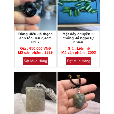
Đồng điếu đá thạch
Mặt dây chuyền lu
anh tóc đen 2,4cm
thống đá ngọc tự
650k
nhiên.
Mã sản phẩm : 2829
Mã sản phẩm : 2553
Giá : 650.000 VNĐ
Giá : Liên hệ
Loại đá : Cẩm thạch
Mã sản phẩm : 2829
Loại đá : Cẩm thạch
Mã sản phẩm : 2553
Đặt Mua Hàng
Đặt Mua Hàng