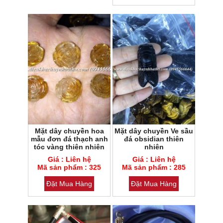
Mặt dây chuyền hoa
Mặt dây chuyền Ve sầu
mẫu đơn đá thạch anh
đá obsidian thiên
tóc vàng thiên nhiên
nhiên
Mã sản phẩm : 285
Mã sản phẩm : 325
Giá : Liên hệ
Giá : Liên hệ
Loại đá : Đá Obsidian thiên
Loại đá : Thạch anh
Mã sản phẩm : 325
nhiên
Mã sản phẩm : 285
Đặt Mua Hàng
Đặt Mua Hàng